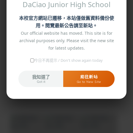
而調整讀書方法，逐漸找回對學習的成就感。
DaCiao Junior High School
活動最後，由教務處學習扶助承辦人蔡惠雯老
本校官方網站已遷移，本站僅做舊資料備份使
用。閱覽最新公告請至新站。
師進行溫馨叮嚀
Our official website has moved. This site is for
archival purposes only. Please visit the new site
，提醒學生下學期的開課時間，並鼓勵同學持續穩
for latest updates.
定出席、通過測
今日不再提示 / Don't show again today
驗，珍惜學校所爭取的學習資源，彼此互相提醒與
支持，為自己累
我知道了
前往新站
Got it
Go to New Site
積更多成功的學習經驗。