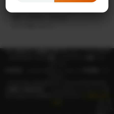
三、倘有相關疑問，請逕洽學輔校安科承辦人
蔡小姐，電話： 6356683 、網電： 99552 、
傳真： 6350758 、電子信箱：
tsai1737@tn.edu.tw 。
頁尾
╰§╮臺南市立大橋國民中學╰§╮
地址：71048
臺南市
永康區東橋十街1號
傳真：
06-3021845
電話：
06-
3021793
申訴信箱：
guidance@dcjh.tn.edu.tw
申訴電話：
06-
3022221
教育部反暴力霸凌專線0800-200885(耳聆聆幫幫我)
大橋國中反霸凌信箱：
nobully@dcjh.tn.edu.tw
大橋
國中反霸凌及防詐騙專線 (06)3036205 [
大橋國中危險
地圖
]
╰§╮臺
南市立大