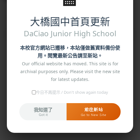
114學年度教科書版本
大橋國中首頁更新
DaCiao Junior High School
公告
馬淑芬
-
a2檔案下載
| 2025-06-16 | 點閱數： 7931
本校官方網站已遷移，本站僅做舊資料備份使
用。閱覽最新公告請至新站。
Our official website has moved. This site is for
archival purposes only. Please visit the new site
for latest updates.
今日不再提示 / Don't show again today
1) 114book.pdf
我知道了
前往新站
Got it
Go to New Site