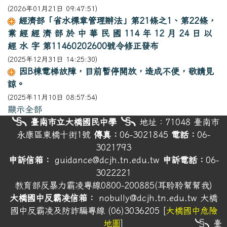
(2026年01月21日 09:47:51)
經濟部「省水標章管理辦法」第21條之1、第22條，
業 經 經 濟 部 於 中 華 民 國 114 年 12 月 24 日 以
經 水 字 第11460202600號令修正發布
(2025年12月31日 14:25:30)
因B棟電梯故障，目前暫停開放，造成不便，敬請見
諒。
(2025年11月10日 08:57:54)
顯示全部
頁尾
╰§╮臺南市立大橋國民中學╰§╮
地址：71048
臺南市
永康區東橋十街1號
傳真：
06-3021845
電話：
06-
3021793
申訴信箱：
guidance@dcjh.tn.edu.tw
申訴電話：
06-
3022221
教育部反暴力霸凌專線0800-200885(耳聆聆幫幫我)
大橋國中反霸凌信箱：
nobully@dcjh.tn.edu.tw
大橋
國中反霸凌及防詐騙專線 (06)3036205 [
大橋國中危險
地圖
]
╰§╮臺