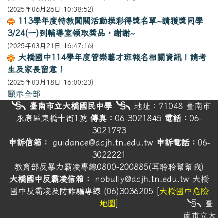
(2025年06月26日 10:38:52)
113學年度特教闖關活動摸彩得獎名單~請獲獎同學
3/24(一)到輔導室領取獎品，謝謝~
(2025年03月21日 16:47:16)
大橋國中114學年度管樂藝才班報名相關資訊！請考
生及家長留意！
(2025年03月18日 16:00:23)
顯示全部
頁尾
╰§╮臺南市立大橋國民中學╰§╮
地址：71048
臺南市
永康區東橋十街1號
傳真：
06-3021845
電話：
06-
3021793
申訴信箱：
guidance@dcjh.tn.edu.tw
申訴電話：
06-
3022221
教育部反暴力霸凌專線0800-200885(耳聆聆幫幫我)
大橋國中反霸凌信箱：
nobully@dcjh.tn.edu.tw
大橋
國中反霸凌及防詐騙專線 (06)3036205 [
大橋國中危險
╰§╮臺
地圖
]
南市立大